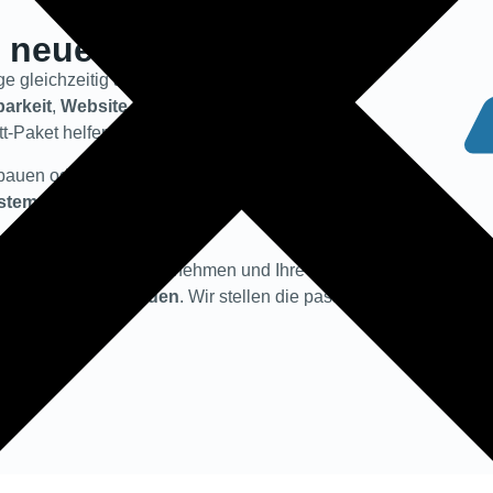
nd neue Taxiunternehmen
ge gleichzeitig aufbauen.
Fahrzeuge
,
Fahrer
,
barkeit
,
Website
und
Werbung
müssen
-Paket helfen.
fbauen oder alle Lösungen einzeln organisieren. Wir
ystem
,
Beratung
und auf Wunsch auch mit
Werbemitteln
,
en
, Kundenanfragen annehmen und Ihre Vermittlung von
Marke
und
Ihre Kunden
. Wir stellen die passenden