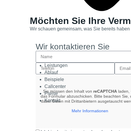
Möchten Sie Ihre Vermi
Wir schauen gemeinsam, was Sie bereits haben 
Wir kontaktieren Sie
Leistungen
Ablauf
Beispiele
Callcenter
Sie müssen den Inhalt von
reCAPTCHA
laden,
Preise
das Formular abzuschicken. Bitte beachten Sie,
Kontakt
dabei Daten mit Drittanbietern ausgetauscht we
Mehr Informationen