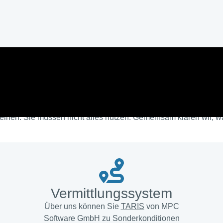
 eigene Taxi-Vermittlung
inen. Sie müssen nicht alles nutzen. Gemeinsam klären wir, w
Ver­mittlungs­system
Über uns können Sie
TARIS
von MPC
Software GmbH zu Sonderkonditionen