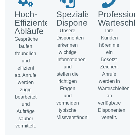
Hoch-
Spezialisierte
Professio
Effiziente
Disponenten​
Warteschl
Abläufe
Unsere
Ihre
Disponenten
Kunden
Gespräche
erkennen
hören nie
laufen
wichtige
ein
freundlich
Informationen
Besetzt-
und
und
Zeichen.
effizient
stellen die
Anrufe
ab. Anrufe
richtigen
werden in
werden
Fragen
Warteschleifen
zügig
und
an
bearbeitet
vermeiden
verfügbare
und
typische
Disponenten
Aufträge
Missverständnisse.
verteilt.
sauber
vermittelt.