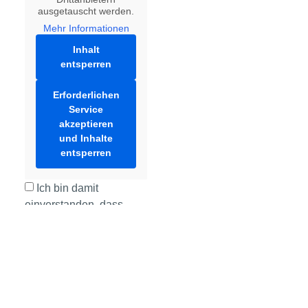
ausgetauscht werden.
Mehr Informationen
Inhalt
entsperren
Erforderlichen
Service
akzeptieren
und Inhalte
entsperren
Ich bin damit
einverstanden, dass
best.ways mich zu
meiner Anfrage
kontaktiert.
Kontaktieren Sie mich